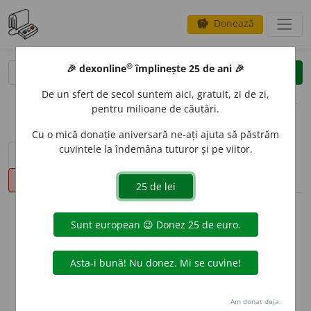
Donează
savings
®
®
🎉 dexonline
împlinește 25 de ani 🎉
caută
clear
search
De un sfert de secol suntem aici, gratuit, zi de zi,
opțiuni
pentru milioane de căutări.
Cu o mică donație aniversară ne-ați ajuta să păstrăm
cuvintele la îndemâna tuturor și pe viitor.
sinteza definițiilor (1)
definiții (16)
declinări
pronunție
(14)
volume_up
info
Aceste definiții sunt compilate de
echipa dexonline. Definițiile
originale se află pe fila
definiții
.
info
Puteți reordona filele pe pagina de
preferințe
.
Am donat deja.
ascunde