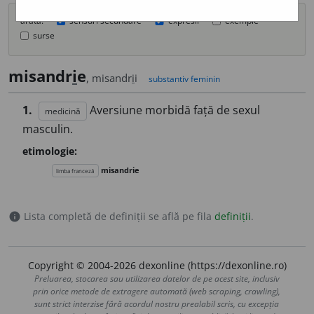
arată:
sensuri secundare
expresii
exemple
surse
misandr
i
e
, misandr
i
i
substantiv feminin
1.
Aversiune morbidă față de sexul
medicină
masculin.
etimologie:
misandrie
limba franceză
Lista completă de definiții se află pe fila
definiții
.
info
Copyright © 2004-2026 dexonline (https://dexonline.ro)
Preluarea, stocarea sau utilizarea datelor de pe acest site, inclusiv
prin orice metode de extragere automată (web scraping, crawling),
sunt strict interzise fără acordul nostru prealabil scris, cu excepția