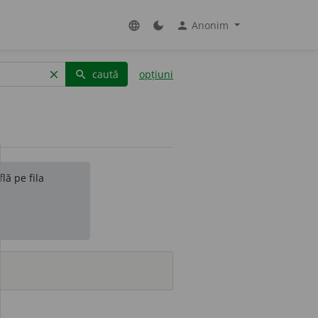
Anonim
language
dark_mode
person
caută
opțiuni
clear
search
lă pe fila