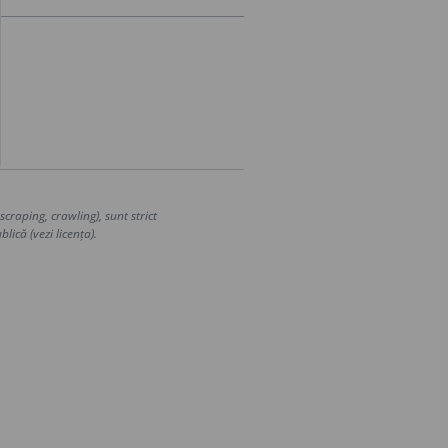
craping, crawling), sunt strict
lică (vezi licența).