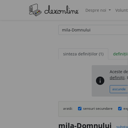
Despre noi
Volunt
®
sinteza definițiilor (1)
definiții
Aceste def
definiții
.
info
ascunde
arată:
sensuri secundare
ex
mila-Domnului
substan