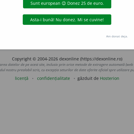
ninariță.
vrămeasă
veninariță
Am donat deja.
 pe fila
definiții
.
Copyright © 2004-2026 dexonline (https://dexonline.ro)
area datelor de pe acest site, inclusiv prin orice metode de extragere automată (web s
dul nostru prealabil scris, cu excepția seturilor de date oferite oficial spre utilizare pub
licență
confidențialitate
găzduit de
Hosterion