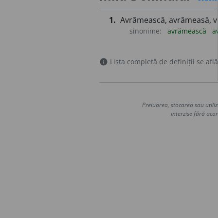
1.
Avrămească, avrămeasă, ve
sinonime:
avrămească
a
Lista completă de definiții se află
info
Preluarea, stocarea sau utiliz
interzise fără acor