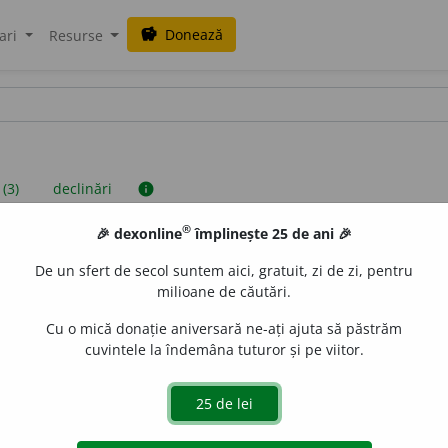
Donează
savings
ari
Resurse
 (3)
declinări
info
®
🎉 dexonline
împlinește 25 de ani 🎉
iniții sunt compilate de echipa dexonline. Definițiile originale se af
De un sfert de secol suntem aici, gratuit, zi de zi, pentru
 Puteți reordona filele pe pagina de
preferințe
.
milioane de căutări.
Cu o mică donație aniversară ne-ați ajuta să păstrăm
cuvintele la îndemâna tuturor și pe viitor.
presii
exemple
surse
tiv feminin articulat