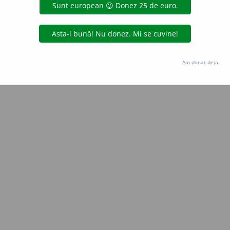
Copyright © 2004-2026 dexonline (https://dexonline.ro)
area datelor de pe acest site, inclusiv prin orice metode de extragere automată (web s
dul nostru prealabil scris, cu excepția seturilor de date oferite oficial spre utilizare pub
Am donat deja.
licență
confidențialitate
găzduit de
Hosterion