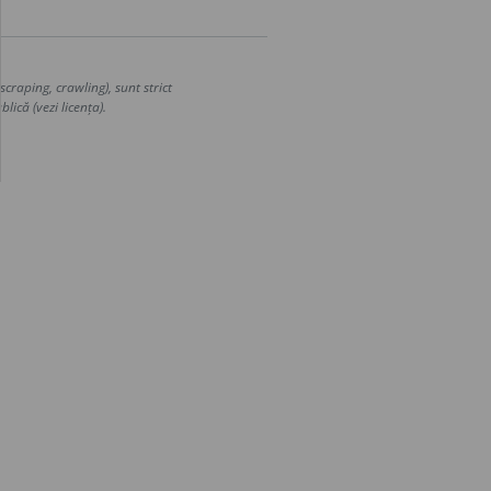
craping, crawling), sunt strict
lică (vezi licența).