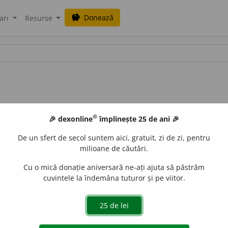
Donează
savings
ari
Resurse
®
🎉 dexonline
împlinește 25 de ani 🎉
De un sfert de secol suntem aici, gratuit, zi de zi, pentru
milioane de căutări.
Cu o mică donație aniversară ne-ați ajuta să păstrăm
cuvintele la îndemâna tuturor și pe viitor.
, avrămească, veninariță.
e
siveco
acțiuni