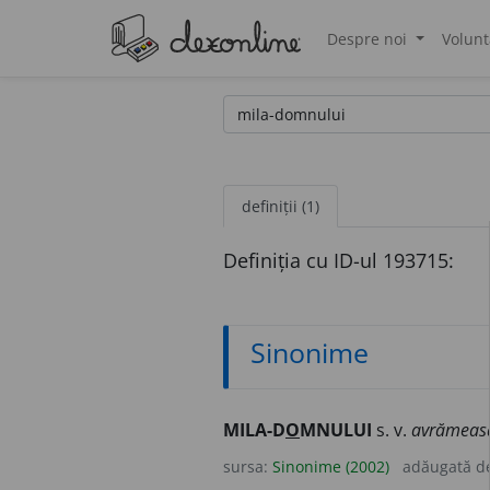
Despre noi
Volunt
®
definiții (1)
Definiția cu ID-ul 193715:
Sinonime
MILA-D
O
MNULUI
s. v.
avrămeasă
sursa:
Sinonime (2002)
adăugată d