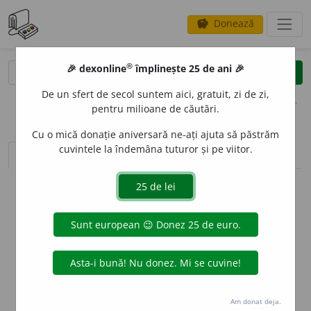
Donează
savings
®
®
🎉 dexonline
împlinește 25 de ani 🎉
caută
clear
search
De un sfert de secol suntem aici, gratuit, zi de zi,
opțiuni
pentru milioane de căutări.
Cu o mică donație aniversară ne-ați ajuta să păstrăm
cuvintele la îndemâna tuturor și pe viitor.
sinteza definițiilor (1)
definiții (3)
declinări
info
Aceste definiții sunt compilate de
echipa dexonline. Definițiile
originale se află pe fila
definiții
.
info
Puteți reordona filele pe pagina de
preferințe
.
ascunde
Am donat deja.