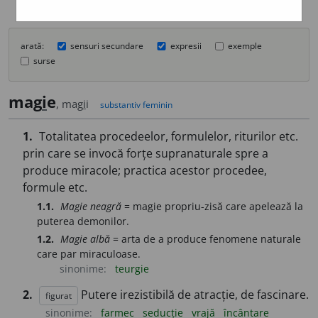
arată:
sensuri secundare
expresii
exemple
surse
mag
i
e
, mag
i
i
substantiv feminin
1.
Totalitatea procedeelor, formulelor, riturilor etc.
prin care se invocă forțe supranaturale spre a
produce miracole; practica acestor procedee,
formule etc.
1.1.
Magie neagră
= magie propriu-zisă care apelează la
puterea demonilor.
1.2.
Magie albă
= arta de a produce fenomene naturale
care par miraculoase.
sinonime:
teurgie
2.
Putere irezistibilă de atracție, de fascinare.
figurat
sinonime:
farmec
seducție
vrajă
încântare