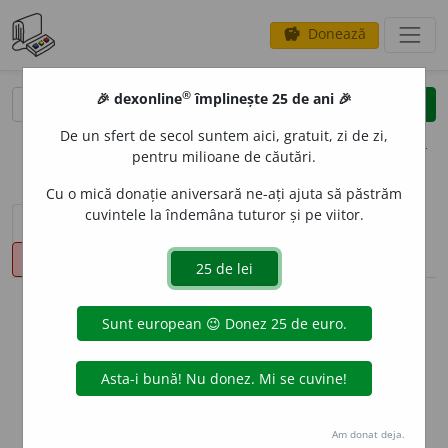
Donează
savings
®
®
🎉 dexonline
împlinește 25 de ani 🎉
caută
clear
search
De un sfert de secol suntem aici, gratuit, zi de zi,
opțiuni
pentru milioane de căutări.
Cu o mică donație aniversară ne-ați ajuta să păstrăm
cuvintele la îndemâna tuturor și pe viitor.
sinteza definițiilor (1)
definiții (20)
declinări
pronunție
(50)
volume_up
info
Aceste definiții sunt compilate de
echipa dexonline. Definițiile
originale se află pe fila
definiții
.
info
Puteți reordona filele pe pagina de
preferințe
.
Am donat deja.
ascunde