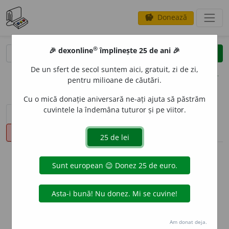
Donează
savings
®
®
🎉 dexonline
împlinește 25 de ani 🎉
caută
clear
search
De un sfert de secol suntem aici, gratuit, zi de zi,
opțiuni
pentru milioane de căutări.
Cu o mică donație aniversară ne-ați ajuta să păstrăm
cuvintele la îndemâna tuturor și pe viitor.
sinteza definițiilor (1)
definiții (19)
declinări
pronunție
(1)
volume_up
info
Aceste definiții sunt compilate de
echipa dexonline. Definițiile
originale se află pe fila
definiții
.
info
Puteți reordona filele pe pagina de
preferințe
.
Am donat deja.
ascunde