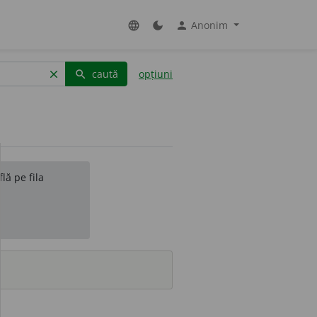
Anonim
language
dark_mode
person
caută
opțiuni
clear
search
lă pe fila