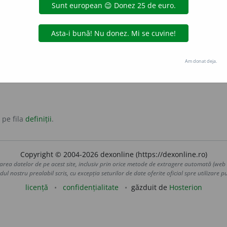
 o unitate administrativă.
Din localitate
= (care este) din satul sau din orașul de
iune adverbială
Am donat deja.
 pe fila
definiții
.
Copyright © 2004-2026 dexonline (https://dexonline.ro)
area datelor de pe acest site, inclusiv prin orice metode de extragere automată (web s
dul nostru prealabil scris, cu excepția seturilor de date oferite oficial spre utilizare pub
licență
confidențialitate
găzduit de
Hosterion