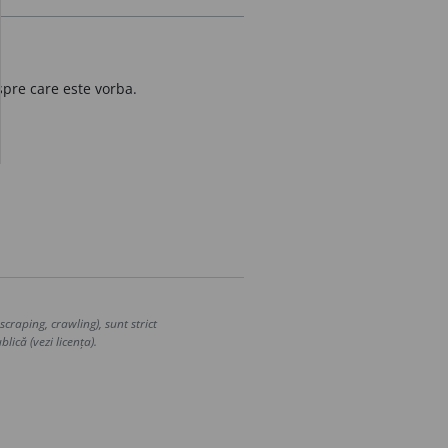
spre care este vorba.
craping, crawling), sunt strict
lică (vezi licența).