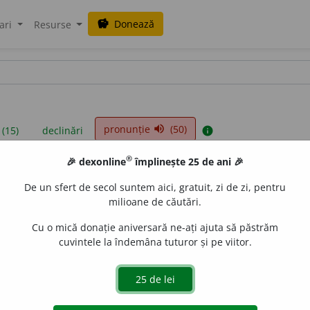
Donează
savings
ari
Resurse
pronunție
(50)
volume_up
 (15)
declinări
info
®
🎉 dexonline
împlinește 25 de ani 🎉
iniții sunt compilate de echipa dexonline. Definițiile originale se af
De un sfert de secol suntem aici, gratuit, zi de zi, pentru
 Puteți reordona filele pe pagina de
preferințe
.
milioane de căutări.
Cu o mică donație aniversară ne-ați ajuta să păstrăm
cuvintele la îndemâna tuturor și pe viitor.
presii
exemple
surse
ntiv feminin