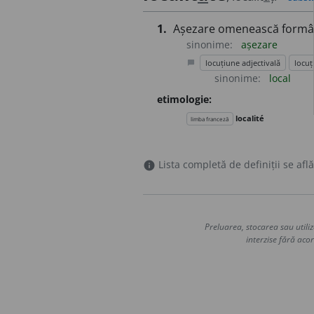
1.
Așezare omenească formând
sinonime:
așezare
locuțiune adjectivală
locuț
chat_bubble
sinonime:
local
etimologie:
localité
limba franceză
Lista completă de definiții se află
info
Preluarea, stocarea sau utiliz
interzise fără acor