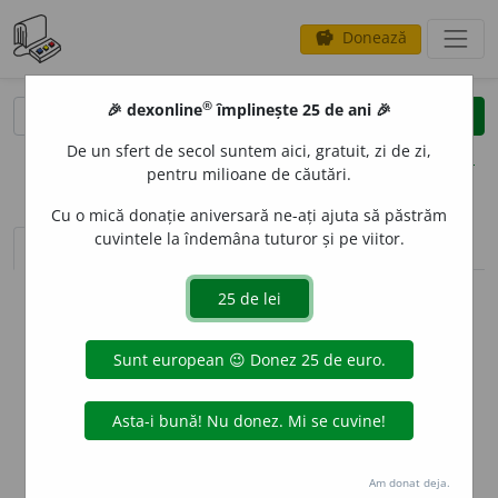
Donează
savings
®
®
🎉 dexonline
împlinește 25 de ani 🎉
caută
clear
search
De un sfert de secol suntem aici, gratuit, zi de zi,
opțiuni
pentru milioane de căutări.
Cu o mică donație aniversară ne-ați ajuta să păstrăm
cuvintele la îndemâna tuturor și pe viitor.
sinteza definițiilor (1)
definiții (13)
declinări
info
Aceste definiții sunt compilate de
echipa dexonline. Definițiile
originale se află pe fila
definiții
.
info
Puteți reordona filele pe pagina de
preferințe
.
ascunde
Am donat deja.