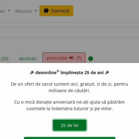
Donează
savings
ari
Resurse
pronunție
(7)
volume_up
 (20)
declinări
info
®
🎉 dexonline
împlinește 25 de ani 🎉
iniții sunt compilate de echipa dexonline. Definițiile originale se af
De un sfert de secol suntem aici, gratuit, zi de zi, pentru
 Puteți reordona filele pe pagina de
preferințe
.
milioane de căutări.
Cu o mică donație aniversară ne-ați ajuta să păstrăm
cuvintele la îndemâna tuturor și pe viitor.
presii
exemple
surse
lin