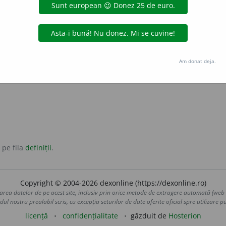
 negustor de cărți.
r într-o librărie.
Am donat deja.
re este și editor.
 pe fila
definiții
.
Copyright © 2004-2026 dexonline (https://dexonline.ro)
area datelor de pe acest site, inclusiv prin orice metode de extragere automată (web s
dul nostru prealabil scris, cu excepția seturilor de date oferite oficial spre utilizare pub
licență
confidențialitate
găzduit de
Hosterion