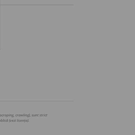
craping, crawling), sunt strict
lică (vezi licența).