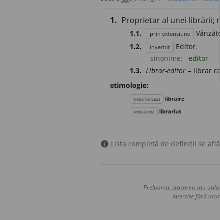
1.
Proprietar al unei librării;
1.1.
Vânzăto
prin extensiune
1.2.
Editor.
învechit
sinonime:
editor
1.3.
Librar-editor
= librar ca
etimologie:
libraire
limba franceză
librarius
limba latină
Lista completă de definiții se află
info
Preluarea, stocarea sau utiliz
interzise fără acor