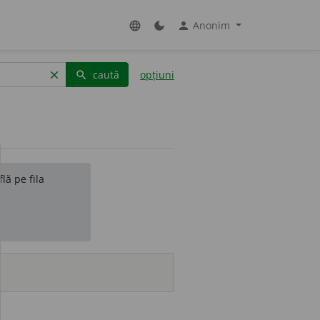
Anonim
language
dark_mode
person
caută
opțiuni
clear
search
lă pe fila