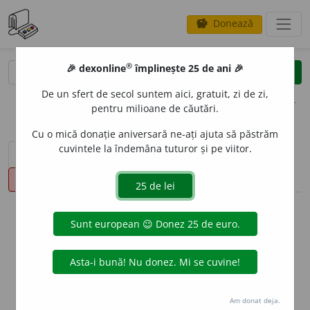
Donează
savings
®
®
🎉 dexonline
împlinește 25 de ani 🎉
caută
clear
search
De un sfert de secol suntem aici, gratuit, zi de zi,
opțiuni
pentru milioane de căutări.
Cu o mică donație aniversară ne-ați ajuta să păstrăm
cuvintele la îndemâna tuturor și pe viitor.
sinteza definițiilor (1)
definiții (15)
declinări
pronunție
(50)
volume_up
info
Aceste definiții sunt compilate de
echipa dexonline. Definițiile
originale se află pe fila
definiții
.
info
Puteți reordona filele pe pagina de
preferințe
.
Am donat deja.
ascunde