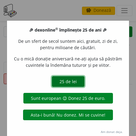
Donează
savings
®
®
🎉 dexonline
împlinește 25 de ani 🎉
caută
clear
search
De un sfert de secol suntem aici, gratuit, zi de zi,
opțiuni
pentru milioane de căutări.
Cu o mică donație aniversară ne-ați ajuta să păstrăm
cuvintele la îndemâna tuturor și pe viitor.
sinteza definițiilor (1)
definiții (16)
declinări
pronunție
(14)
volume_up
info
Aceste definiții sunt compilate de
echipa dexonline. Definițiile
originale se află pe fila
definiții
.
info
Puteți reordona filele pe pagina de
preferințe
.
Am donat deja.
ascunde