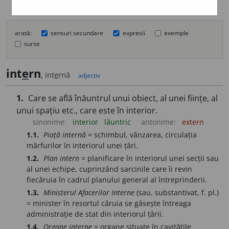
arată:
sensuri secundare
expresii
exemple
surse
int
e
rn
, int
e
rnă
adjectiv
1.
Care se află înăuntrul unui obiect, al unei ființe, al
unui spațiu etc., care este în interior.
sinonime:
interior
lăuntric
antonime:
extern
1.1.
Piață internă
= schimbul, vânzarea, circulația
mărfurilor în interiorul unei țări.
1.2.
Plan intern
= planificare în interiorul unei secții sau
al unei echipe, cuprinzând sarcinile care îi revin
fiecăruia în cadrul planului general al întreprinderii.
1.3.
Ministerul Afacerilor Interne
(sau, substantivat, f. pl.)
= minister în resortul căruia se găsește întreaga
administrație de stat din interiorul țării.
1.4.
Organe interne
= organe situate în cavitățile