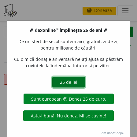
Donează
savings
®
®
🎉 dexonline
împlinește 25 de ani 🎉
caută
clear
search
De un sfert de secol suntem aici, gratuit, zi de zi,
opțiuni
pentru milioane de căutări.
Cu o mică donație aniversară ne-ați ajuta să păstrăm
cuvintele la îndemâna tuturor și pe viitor.
sinteza definițiilor (1)
definiții (22)
declinări
pronunție
(50)
volume_up
info
Aceste definiții sunt compilate de
echipa dexonline. Definițiile
originale se află pe fila
definiții
.
info
Puteți reordona filele pe pagina de
preferințe
.
Am donat deja.
ascunde