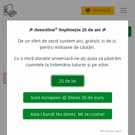
Donează
savings
®
®
🎉 dexonline
împlinește 25 de ani 🎉
caută
clear
search
De un sfert de secol suntem aici, gratuit, zi de zi,
opțiuni
pentru milioane de căutări.
Cu o mică donație aniversară ne-ați ajuta să păstrăm
cuvintele la îndemâna tuturor și pe viitor.
sinteza definițiilor (1)
definiții (13)
conjugări
pronunție
(2)
volume_up
info
Aceste definiții sunt compilate de
echipa dexonline. Definițiile
originale se află pe fila
definiții
.
info
Puteți reordona filele pe pagina de
preferințe
.
Am donat deja.
ascunde