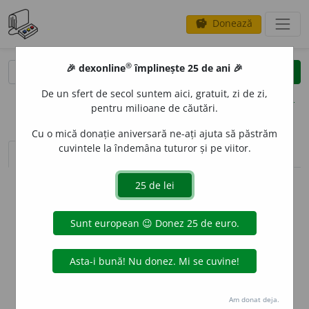
Donează
savings
®
®
🎉 dexonline
împlinește 25 de ani 🎉
caută
clear
search
De un sfert de secol suntem aici, gratuit, zi de zi,
opțiuni
pentru milioane de căutări.
Cu o mică donație aniversară ne-ați ajuta să păstrăm
cuvintele la îndemâna tuturor și pe viitor.
sinteza definițiilor (1)
definiții (5)
declinări
info
Aceste definiții sunt compilate de
echipa dexonline. Definițiile
originale se află pe fila
definiții
.
info
Puteți reordona filele pe pagina de
preferințe
.
ascunde
Am donat deja.