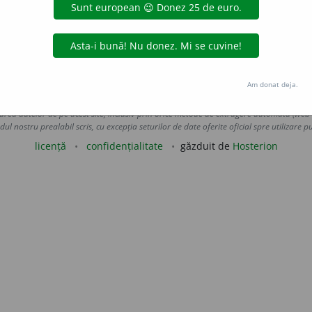
 de
LauraGellner
acțiuni
Am donat deja.
Copyright © 2004-2026 dexonline (https://dexonline.ro)
area datelor de pe acest site, inclusiv prin orice metode de extragere automată (web s
dul nostru prealabil scris, cu excepția seturilor de date oferite oficial spre utilizare pub
licență
confidențialitate
găzduit de
Hosterion