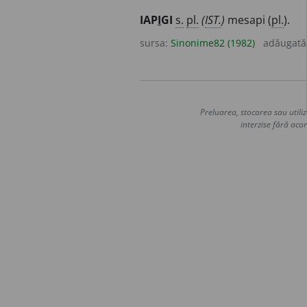
IAP
I
GI
s.
pl.
(
IST.
)
mesapi (
pl.
).
sursa:
Sinonime82 (1982)
adăugată
Preluarea, stocarea sau utiliz
interzise fără acor