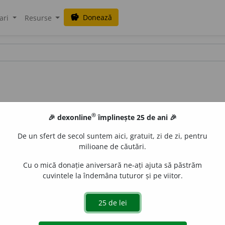
Donează
savings
ari
Resurse
®
🎉 dexonline
împlinește 25 de ani 🎉
De un sfert de secol suntem aici, gratuit, zi de zi, pentru
milioane de căutări.
Cu o mică donație aniversară ne-ați ajuta să păstrăm
cuvintele la îndemâna tuturor și pe viitor.
e
siveco
acțiuni