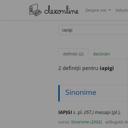
Despre noi
Volunt
®
definiții (2)
declinări
2 definiții pentru
iapigi
Sinonime
IAP
I
GI
s. pl.
(IST.)
mesapi (pl.).
sursa:
Sinonime (2002)
adăugată d