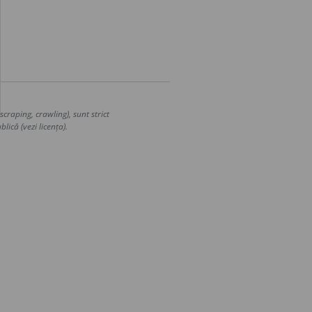
craping, crawling), sunt strict
lică (vezi licența).