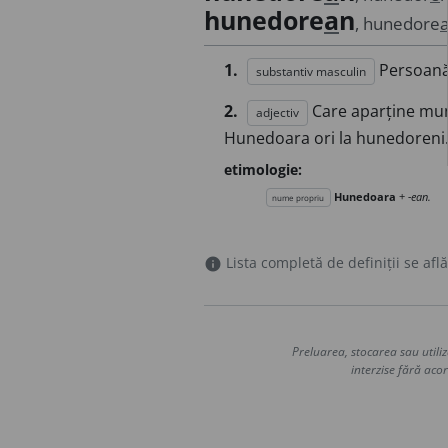
hunedore
a
n
, hunedore
1.
Persoană 
substantiv masculin
2.
Care aparține mun
adjectiv
Hunedoara ori la hunedoreni
etimologie:
Hunedoara
+
-ean.
nume propriu
Lista completă de definiții se află
info
Preluarea, stocarea sau utiliz
interzise fără acor