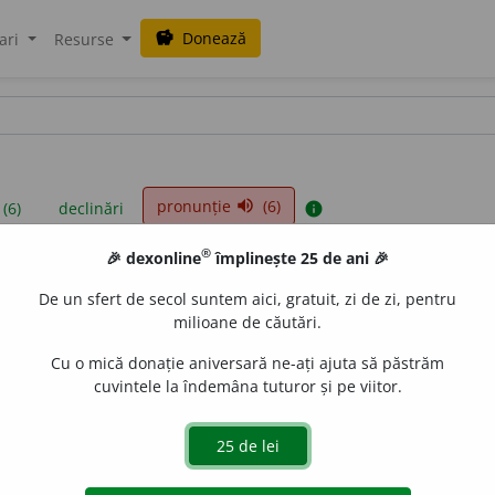
Donează
savings
ari
Resurse
pronunție
(6)
volume_up
 (6)
declinări
info
®
🎉 dexonline
împlinește 25 de ani 🎉
iniții sunt compilate de echipa dexonline. Definițiile originale se af
De un sfert de secol suntem aici, gratuit, zi de zi, pentru
 Puteți reordona filele pe pagina de
preferințe
.
milioane de căutări.
Cu o mică donație aniversară ne-ați ajuta să păstrăm
cuvintele la îndemâna tuturor și pe viitor.
presii
exemple
surse
i
substantiv masculin