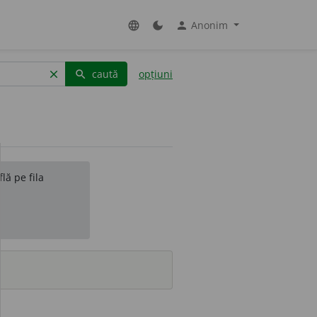
Anonim
language
dark_mode
person
caută
opțiuni
clear
search
lă pe fila