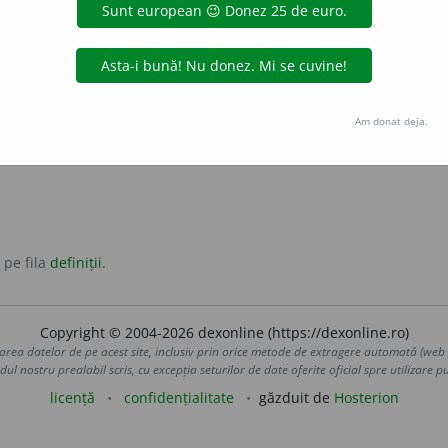
a
nă
adjectiv
originară sau locuitor din municipiul sau județul Hunedoar
icipiului sau județului Hunedoara ori
hunedorenilor (
1.
)
, r
Am donat deja.
.
 pe fila
definiții
.
Copyright © 2004-2026 dexonline (https://dexonline.ro)
area datelor de pe acest site, inclusiv prin orice metode de extragere automată (web s
dul nostru prealabil scris, cu excepția seturilor de date oferite oficial spre utilizare pub
licență
confidențialitate
găzduit de
Hosterion