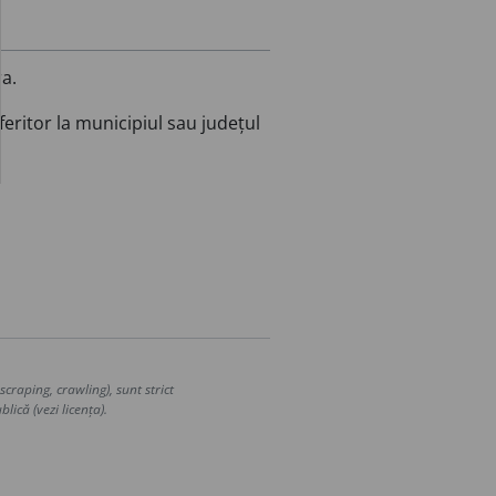
a.
eferitor la municipiul sau județul
craping, crawling), sunt strict
lică (vezi licența).