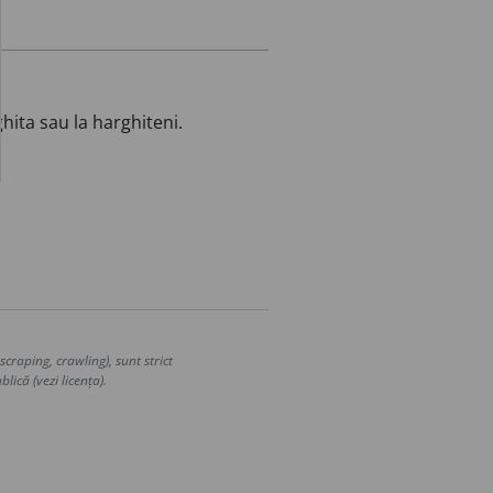
ghita sau la harghiteni.
craping, crawling), sunt strict
lică (vezi licența).