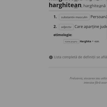
harghite
a
n
, harghite
a
nă
1.
Persoană 
substantiv masculin
2.
Care aparține jud
adjectiv
etimologie:
Harghita
+
-ean.
nume propriu
Lista completă de definiții se află
info
Preluarea, stocarea sau utiliz
interzise fără acor