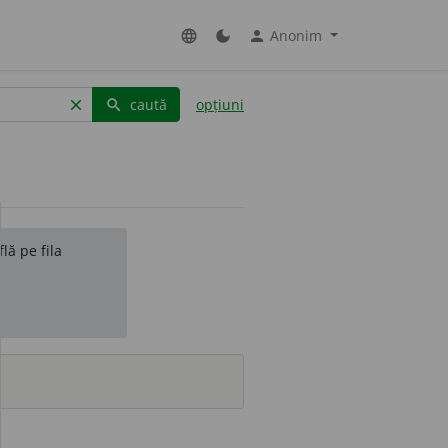
Anonim
language
dark_mode
person
caută
opțiuni
clear
search
lă pe fila