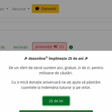
Donează
savings
ari
Resurse
pronunție
(1)
volume_up
 (6)
declinări
info
®
🎉 dexonline
împlinește 25 de ani 🎉
iniții sunt compilate de echipa dexonline. Definițiile originale se af
De un sfert de secol suntem aici, gratuit, zi de zi, pentru
 Puteți reordona filele pe pagina de
preferințe
.
milioane de căutări.
Cu o mică donație aniversară ne-ați ajuta să păstrăm
cuvintele la îndemâna tuturor și pe viitor.
presii
exemple
surse
substantiv masculin