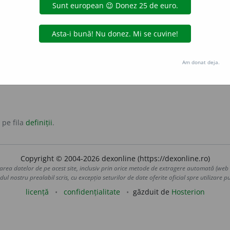
adjectiv
originară sau locuitor din județul Harghita.
ețului Harghita ori
harghitenilor (
1.
)
, referitor la județul Har
Am donat deja.
 pe fila
definiții
.
Copyright © 2004-2026 dexonline (https://dexonline.ro)
area datelor de pe acest site, inclusiv prin orice metode de extragere automată (web s
dul nostru prealabil scris, cu excepția seturilor de date oferite oficial spre utilizare pub
licență
confidențialitate
găzduit de
Hosterion