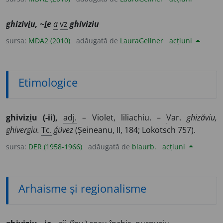
ghiziv
i
u, ~
i
e
a
vz
ghiviziu
sursa:
MDA2 (2010)
adăugată de
LauraGellner
acțiuni
Etimologice
ghiviz
i
u (-ii),
adj.
– Violet, liliachiu. –
Var.
ghizăviu,
ghivergiu.
Tc.
ǵüvez
(Șeineanu, II, 184; Lokotsch 757).
sursa:
DER (1958-1966)
adăugată de
blaurb.
acțiuni
Arhaisme și regionalisme