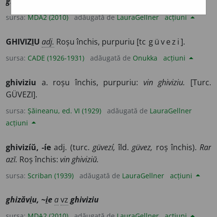
ghiziv
i
u
/
E:
tc
güvezi
] (
Iuz
) Roșu sau violet-închis.
sursa:
MDA2 (2010)
adăugată de
LauraGellner
acțiuni
GHIVIZ
I
U
adj.
Roșu închis, purpuriu [tc
güvezi
].
sursa:
CADE (1926-1931)
adăugată de
Onukka
acțiuni
ghiviziu
a. roșu închis, purpuriu:
vin ghiviziu.
[Turc.
GÜVEZI].
sursa:
Șăineanu, ed. VI (1929)
adăugată de
LauraGellner
acțiuni
ghivizíŭ, -íe
adj. (turc.
güvezí,
îld.
güvez,
roș închis).
Rar
azĭ.
Roș închis:
vin ghiviziŭ.
sursa:
Scriban (1939)
adăugată de
LauraGellner
acțiuni
ghizăv
i
u, ~
i
e
a
vz
ghiviziu
sursa:
MDA2 (2010)
adăugată de
LauraGellner
acțiuni