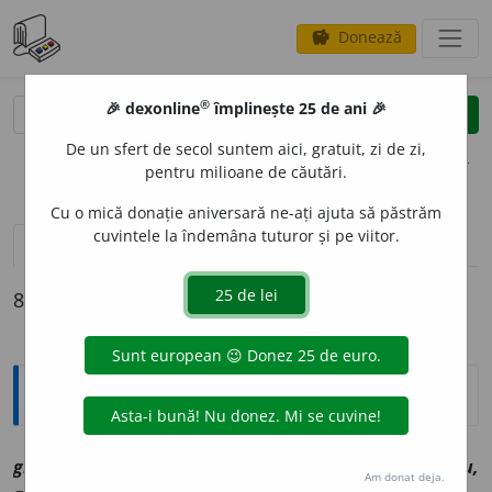
Donează
savings
®
®
🎉 dexonline
împlinește 25 de ani 🎉
caută
clear
search
De un sfert de secol suntem aici, gratuit, zi de zi,
opțiuni
pentru milioane de căutări.
Cu o mică donație aniversară ne-ați ajuta să păstrăm
cuvintele la îndemâna tuturor și pe viitor.
definiții (8)
declinări
8 definiții pentru
ghiviziu
Explicative DEX
ghiviz
i
u, ~
i
e
a
[
At:
SEVASTOS, C. 181/44 /
V:
ghizăv
i
u,
Am donat deja.