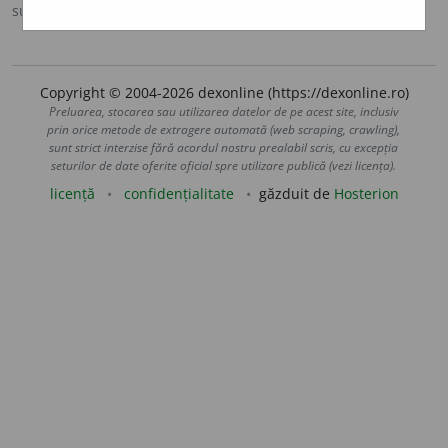
sursa:
DAR (2002)
adăugată de
blaurb.
acțiuni
Copyright © 2004-2026 dexonline (https://dexonline.ro)
Preluarea, stocarea sau utilizarea datelor de pe acest site, inclusiv
prin orice metode de extragere automată (web scraping, crawling),
sunt strict interzise fără acordul nostru prealabil scris, cu excepția
seturilor de date oferite oficial spre utilizare publică (vezi licența).
licență
confidențialitate
găzduit de
Hosterion