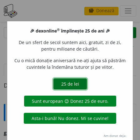
Donează
savings
®
®
🎉 dexonline
împlinește 25 de ani 🎉
caută
clear
search
De un sfert de secol suntem aici, gratuit, zi de zi,
opțiuni
pentru milioane de căutări.
Cu o mică donație aniversară ne-ați ajuta să păstrăm
cuvintele la îndemâna tuturor și pe viitor.
definiții (1)
Definiția cu ID-ul 405873:
Arhaisme și regionalisme
ghiviz
i
u, -
i
e,
-z
i
i,
(înv.) roșu-închis, purpuriu.
Am donat deja.