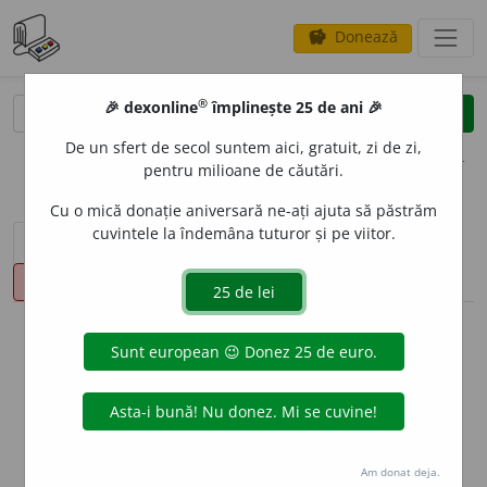
Donează
savings
®
®
🎉 dexonline
împlinește 25 de ani 🎉
caută
clear
search
De un sfert de secol suntem aici, gratuit, zi de zi,
opțiuni
pentru milioane de căutări.
Cu o mică donație aniversară ne-ați ajuta să păstrăm
cuvintele la îndemâna tuturor și pe viitor.
sinteza definițiilor (1)
definiții (6)
declinări
pronunție
(12)
volume_up
info
Aceste definiții sunt compilate de
echipa dexonline. Definițiile
originale se află pe fila
definiții
.
info
Puteți reordona filele pe pagina de
preferințe
.
Am donat deja.
ascunde