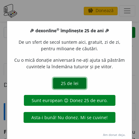
Donează
savings
®
®
🎉 dexonline
împlinește 25 de ani 🎉
caută
clear
search
De un sfert de secol suntem aici, gratuit, zi de zi,
opțiuni
pentru milioane de căutări.
Cu o mică donație aniversară ne-ați ajuta să păstrăm
cuvintele la îndemâna tuturor și pe viitor.
pronunție
(12)
volume_up
definiții (1)
Definiția cu ID-ul 873464:
Explicative DEX
FORTIFIC
A
T, -Ă,
fortificați, -te,
adj.
1.
(Despre oameni) Cu
Am donat deja.