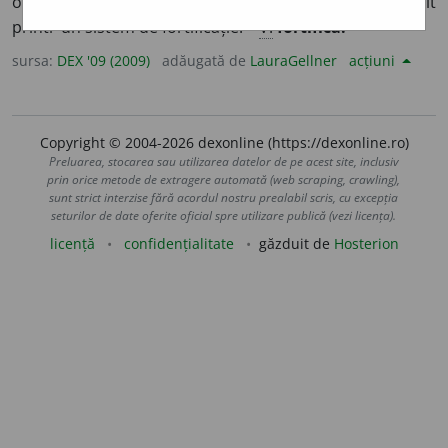
organismul întărit.
2.
(Despre locuri, localități) Întărit
printr-un sistem de fortificație. –
V.
fortifica.
sursa:
DEX '09 (2009)
adăugată de
LauraGellner
acțiuni
Copyright © 2004-2026 dexonline (https://dexonline.ro)
Preluarea, stocarea sau utilizarea datelor de pe acest site, inclusiv
prin orice metode de extragere automată (web scraping, crawling),
sunt strict interzise fără acordul nostru prealabil scris, cu excepția
seturilor de date oferite oficial spre utilizare publică (vezi licența).
licență
confidențialitate
găzduit de
Hosterion