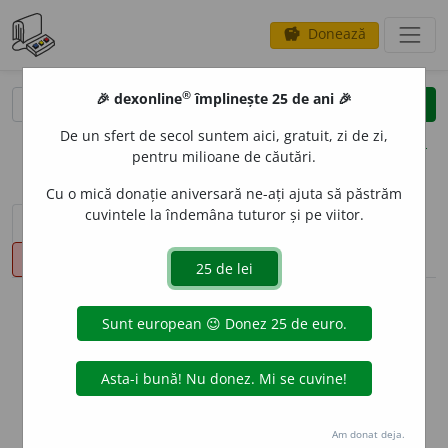
Donează
savings
®
®
🎉 dexonline
împlinește 25 de ani 🎉
caută
clear
search
De un sfert de secol suntem aici, gratuit, zi de zi,
opțiuni
pentru milioane de căutări.
Cu o mică donație aniversară ne-ați ajuta să păstrăm
cuvintele la îndemâna tuturor și pe viitor.
sinteza definițiilor (1)
definiții (16)
conjugări
pronunție
(8)
volume_up
info
Aceste definiții sunt compilate de
echipa dexonline. Definițiile
originale se află pe fila
definiții
.
info
Puteți reordona filele pe pagina de
preferințe
.
Am donat deja.
ascunde