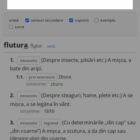
arată:
sensuri secundare
expresii
exemple
surse
flutur
a
, fl
u
tur
verb
1.
(Despre insecte, păsări etc.) A mișca, a
intranzitiv
bate din aripi.
1.1.
Zbura.
prin extensiune
sinonime:
zbura
2.
(Despre steaguri, haine, plete etc.) A se
intranzitiv
mișca, a se legăna în vânt.
sinonime:
fâlfâi
3.
(Cu determinările „din cap” sau
intranzitiv
regional
„din coarne”) A mișca, a scutura, a da din cap sau
(despre vite) din coarne.