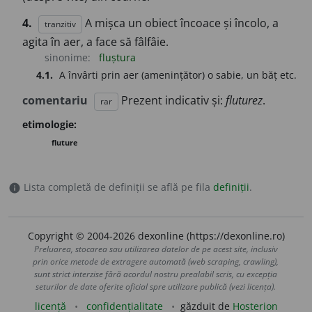
4.
A mișca un obiect încoace și încolo, a
tranzitiv
agita în aer, a face să fâlfâie.
sinonime:
fluștura
4.1.
A învârti prin aer (amenințător) o sabie, un băț etc.
comentariu
Prezent indicativ și:
fluturez
.
rar
etimologie:
fluture
Lista completă de definiții se află pe fila
definiții
.
info
Copyright © 2004-2026 dexonline (https://dexonline.ro)
Preluarea, stocarea sau utilizarea datelor de pe acest site, inclusiv
prin orice metode de extragere automată (web scraping, crawling),
sunt strict interzise fără acordul nostru prealabil scris, cu excepția
seturilor de date oferite oficial spre utilizare publică (vezi licența).
licență
confidențialitate
găzduit de
Hosterion