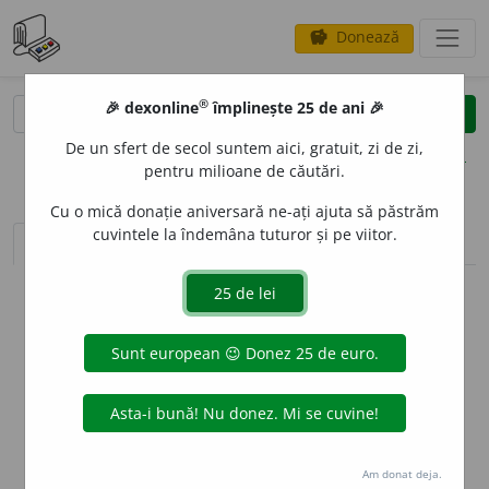
Donează
savings
®
®
🎉 dexonline
împlinește 25 de ani 🎉
caută
clear
search
De un sfert de secol suntem aici, gratuit, zi de zi,
opțiuni
pentru milioane de căutări.
Cu o mică donație aniversară ne-ați ajuta să păstrăm
cuvintele la îndemâna tuturor și pe viitor.
sinteza definițiilor (1)
definiții (12)
declinări
info
Aceste definiții sunt compilate de
echipa dexonline. Definițiile
originale se află pe fila
definiții
.
info
Puteți reordona filele pe pagina de
preferințe
.
ascunde
Am donat deja.