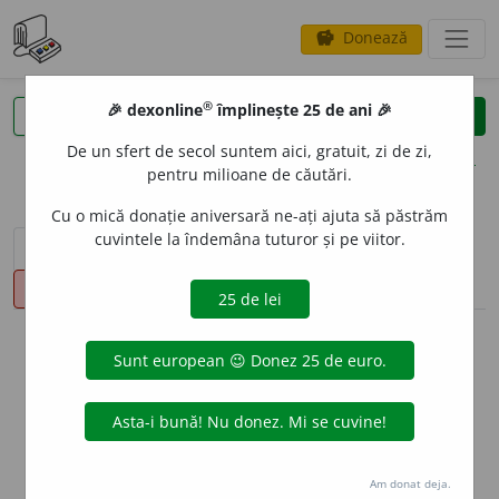
Donează
savings
®
®
🎉 dexonline
împlinește 25 de ani 🎉
caută
clear
search
De un sfert de secol suntem aici, gratuit, zi de zi,
opțiuni
pentru milioane de căutări.
Cu o mică donație aniversară ne-ați ajuta să păstrăm
cuvintele la îndemâna tuturor și pe viitor.
sinteza definițiilor (1)
definiții (20)
declinări
pronunție
(28)
volume_up
info
Aceste definiții sunt compilate de
echipa dexonline. Definițiile
originale se află pe fila
definiții
.
info
Puteți reordona filele pe pagina de
preferințe
.
Am donat deja.
ascunde