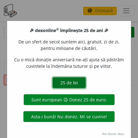
Donează
savings
®
®
🎉 dexonline
împlinește 25 de ani 🎉
caută
clear
search
De un sfert de secol suntem aici, gratuit, zi de zi,
opțiuni
pentru milioane de căutări.
Cu o mică donație aniversară ne-ați ajuta să păstrăm
cuvintele la îndemâna tuturor și pe viitor.
sinteza definițiilor (1)
definiții (12)
declinări
pronunție
(16)
volume_up
info
Aceste definiții sunt compilate de
echipa dexonline. Definițiile
originale se află pe fila
definiții
.
info
Puteți reordona filele pe pagina de
preferințe
.
Am donat deja.
ascunde