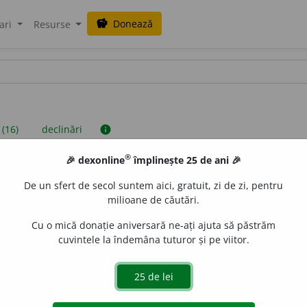
Donează
savings
ari
Resurse
 (16)
declinări
info
®
🎉 dexonline
împlinește 25 de ani 🎉
iniții sunt compilate de echipa dexonline. Definițiile originale se af
De un sfert de secol suntem aici, gratuit, zi de zi, pentru
 Puteți reordona filele pe pagina de
preferințe
.
milioane de căutări.
Cu o mică donație aniversară ne-ați ajuta să păstrăm
cuvintele la îndemâna tuturor și pe viitor.
presii
exemple
surse
substantiv feminin