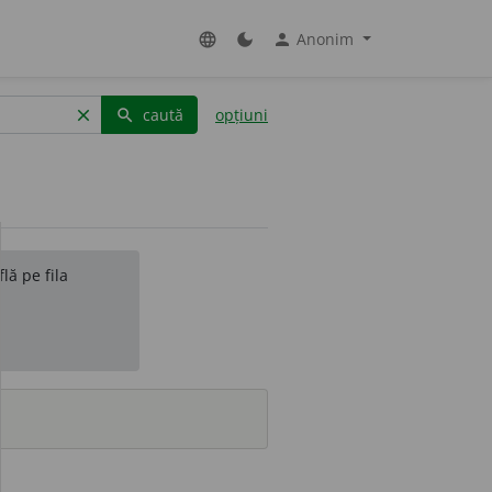
Anonim
language
dark_mode
person
caută
opțiuni
clear
search
lă pe fila