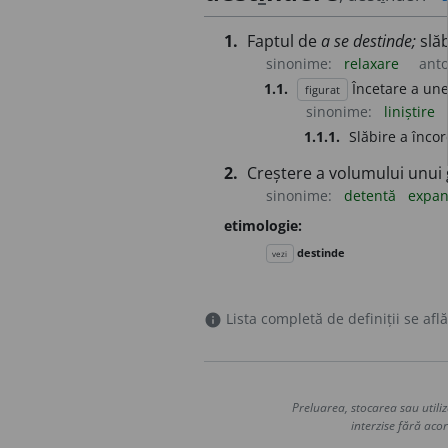
1.
Faptul de
a se destinde;
slăb
sinonime:
relaxare
ant
1.1.
Încetare a une
figurat
sinonime:
liniștire
1.1.1.
Slăbire a încord
2.
Creștere a volumului unui 
sinonime:
detentă
expan
etimologie:
destinde
vezi
Lista completă de definiții se află
info
Preluarea, stocarea sau utiliz
interzise fără acor