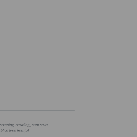
craping, crawling), sunt strict
lică (vezi licența).