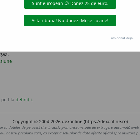
ire, încetare a unei încordări.
onime:
încordare
i tensiuni nervoase, a unei stări de surescitare, de încordare.
antonime:
tensiune
Am donat deja.
ării relațiilor dintre state sau a relațiilor internaționale.
gaz.
siune
 pe fila
definiții
.
Copyright © 2004-2026 dexonline (https://dexonline.ro)
area datelor de pe acest site, inclusiv prin orice metode de extragere automată (web s
dul nostru prealabil scris, cu excepția seturilor de date oferite oficial spre utilizare pub