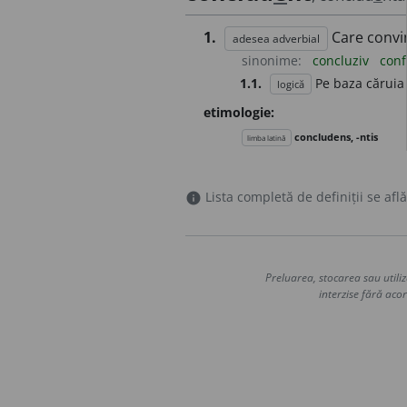
1.
Care convi
adesea adverbial
sinonime:
concluziv
conf
1.1.
Pe baza căruia 
logică
etimologie:
concludens, -ntis
limba latină
Lista completă de definiții se află
info
Preluarea, stocarea sau utiliz
interzise fără acor