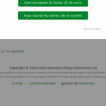
nge.
irmativ
convingător
antonime:
neconcludent
neconvingător
se poate trage o concluzie.
Am donat deja.
 pe fila
definiții
.
Copyright © 2004-2026 dexonline (https://dexonline.ro)
area datelor de pe acest site, inclusiv prin orice metode de extragere automată (web s
dul nostru prealabil scris, cu excepția seturilor de date oferite oficial spre utilizare pub
licență
confidențialitate
găzduit de
Hosterion