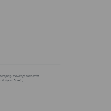
craping, crawling), sunt strict
lică (vezi licența).