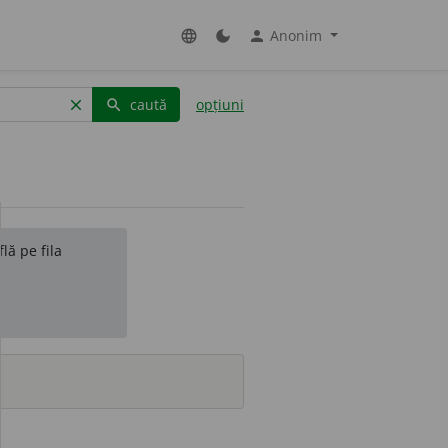
Anonim
language
dark_mode
person
caută
opțiuni
clear
search
lă pe fila