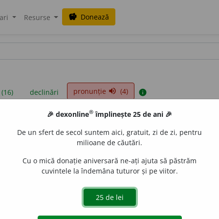
Donează
savings
ari
Resurse
pronunție
(4)
volume_up
 (16)
declinări
info
®
🎉 dexonline
împlinește 25 de ani 🎉
iniții sunt compilate de echipa dexonline. Definițiile originale se af
De un sfert de secol suntem aici, gratuit, zi de zi, pentru
 Puteți reordona filele pe pagina de
preferințe
.
milioane de căutări.
Cu o mică donație aniversară ne-ați ajuta să păstrăm
cuvintele la îndemâna tuturor și pe viitor.
presii
exemple
surse
adjectiv