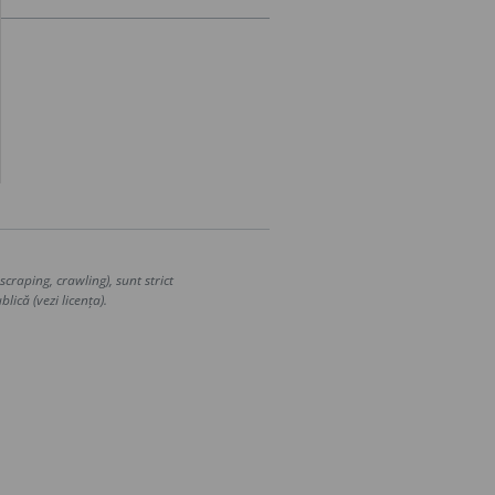
craping, crawling), sunt strict
lică (vezi licența).