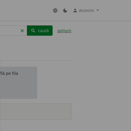
Anonim
language
dark_mode
person
caută
opțiuni
clear
search
lă pe fila