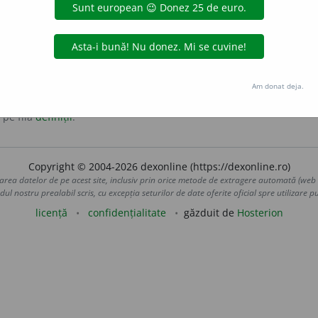
lasat în interiorul mașinii, la spate.
Am donat deja.
 pe fila
definiții
.
Copyright © 2004-2026 dexonline (https://dexonline.ro)
area datelor de pe acest site, inclusiv prin orice metode de extragere automată (web s
dul nostru prealabil scris, cu excepția seturilor de date oferite oficial spre utilizare pub
licență
confidențialitate
găzduit de
Hosterion