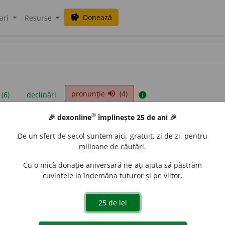
Donează
savings
ari
Resurse
pronunție
(4)
volume_up
 (6)
declinări
info
®
🎉 dexonline
împlinește 25 de ani 🎉
iniții sunt compilate de echipa dexonline. Definițiile originale se af
De un sfert de secol suntem aici, gratuit, zi de zi, pentru
 Puteți reordona filele pe pagina de
preferințe
.
milioane de căutări.
Cu o mică donație aniversară ne-ați ajuta să păstrăm
cuvintele la îndemâna tuturor și pe viitor.
presii
exemple
surse
bil