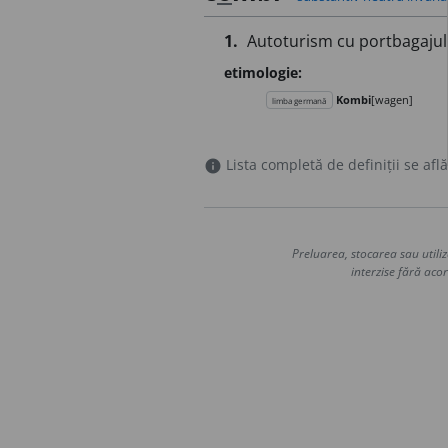
1.
Autoturism cu portbagajul p
etimologie:
Kombi
[wagen]
limba germană
Lista completă de definiții se află
info
Preluarea, stocarea sau utiliz
interzise fără acor