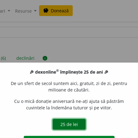
Donează
savings
ari
Resurse
 (6)
declinări
info
®
🎉 dexonline
împlinește 25 de ani 🎉
iniții sunt compilate de echipa dexonline. Definițiile originale se af
De un sfert de secol suntem aici, gratuit, zi de zi, pentru
 Puteți reordona filele pe pagina de
preferințe
.
milioane de căutări.
Cu o mică donație aniversară ne-ați ajuta să păstrăm
cuvintele la îndemâna tuturor și pe viitor.
presii
exemple
surse