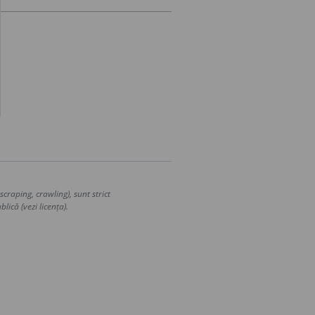
craping, crawling), sunt strict
lică (vezi licența).