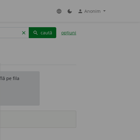
Anonim
language
dark_mode
person
caută
opțiuni
clear
search
lă pe fila