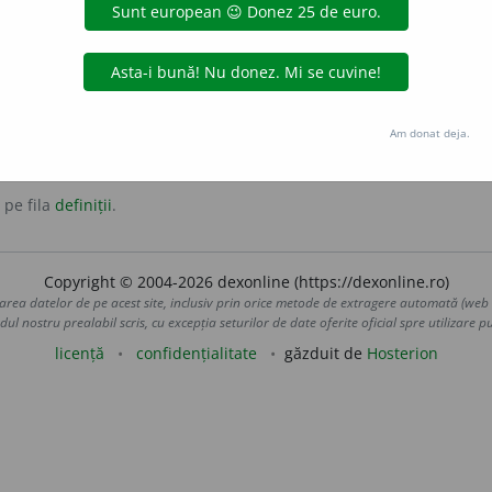
Am donat deja.
 pe fila
definiții
.
Copyright © 2004-2026 dexonline (https://dexonline.ro)
area datelor de pe acest site, inclusiv prin orice metode de extragere automată (web s
dul nostru prealabil scris, cu excepția seturilor de date oferite oficial spre utilizare pub
licență
confidențialitate
găzduit de
Hosterion