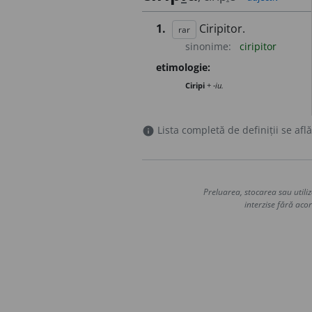
1.
Ciripitor.
rar
sinonime:
ciripitor
etimologie:
Ciripi
+
-iu.
Lista completă de definiții se află
info
Preluarea, stocarea sau utiliz
interzise fără acor