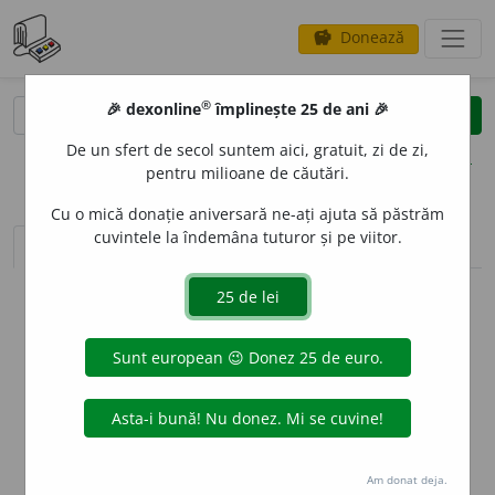
Donează
savings
®
®
🎉 dexonline
împlinește 25 de ani 🎉
caută
clear
search
De un sfert de secol suntem aici, gratuit, zi de zi,
opțiuni
pentru milioane de căutări.
Cu o mică donație aniversară ne-ați ajuta să păstrăm
cuvintele la îndemâna tuturor și pe viitor.
sinteza definițiilor (1)
definiții (17)
declinări
info
Aceste definiții sunt compilate de
echipa dexonline. Definițiile
originale se află pe fila
definiții
.
info
Puteți reordona filele pe pagina de
preferințe
.
ascunde
Am donat deja.