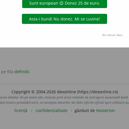
transportului de mărfuri.
Am donat deja.
 pe fila
definiții
.
Copyright © 2004-2026 dexonline (https://dexonline.ro)
area datelor de pe acest site, inclusiv prin orice metode de extragere automată (web s
dul nostru prealabil scris, cu excepția seturilor de date oferite oficial spre utilizare pub
licență
confidențialitate
găzduit de
Hosterion