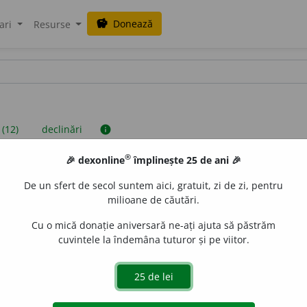
Donează
savings
ari
Resurse
 (12)
declinări
info
®
🎉 dexonline
împlinește 25 de ani 🎉
iniții sunt compilate de echipa dexonline. Definițiile originale se af
De un sfert de secol suntem aici, gratuit, zi de zi, pentru
 Puteți reordona filele pe pagina de
preferințe
.
milioane de căutări.
Cu o mică donație aniversară ne-ați ajuta să păstrăm
cuvintele la îndemâna tuturor și pe viitor.
presii
exemple
surse
neutru