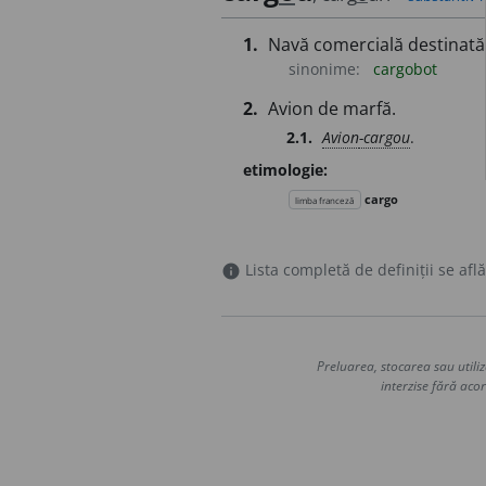
1.
Navă comercială destinată 
sinonime:
cargobot
2.
Avion de marfă.
2.1.
Avion
-cargou
.
etimologie:
cargo
limba franceză
Lista completă de definiții se află
info
Preluarea, stocarea sau utiliz
interzise fără acor