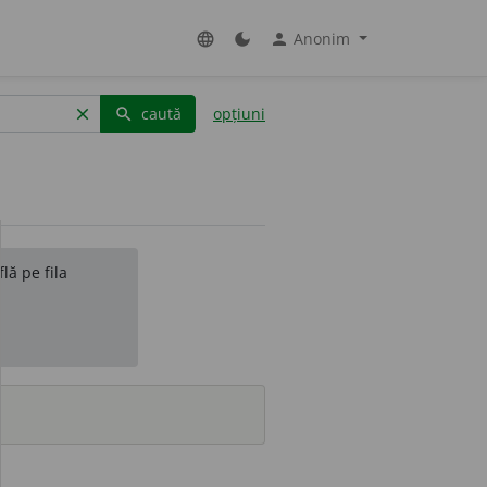
Anonim
language
dark_mode
person
caută
opțiuni
clear
search
lă pe fila