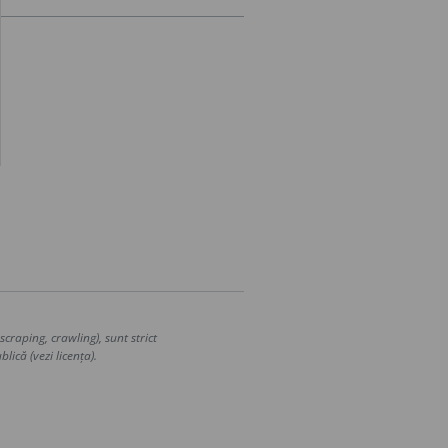
craping, crawling), sunt strict
lică (vezi licența).