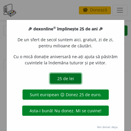
Donează
savings
®
®
🎉 dexonline
împlinește 25 de ani 🎉
caută
clear
search
De un sfert de secol suntem aici, gratuit, zi de zi,
opțiuni
pentru milioane de căutări.
Cu o mică donație aniversară ne-ați ajuta să păstrăm
cuvintele la îndemâna tuturor și pe viitor.
sinteza definițiilor (1)
definiții (4)
declinări
info
Aceste definiții sunt compilate de
echipa dexonline. Definițiile
originale se află pe fila
definiții
.
info
Puteți reordona filele pe pagina de
preferințe
.
ascunde
Am donat deja.