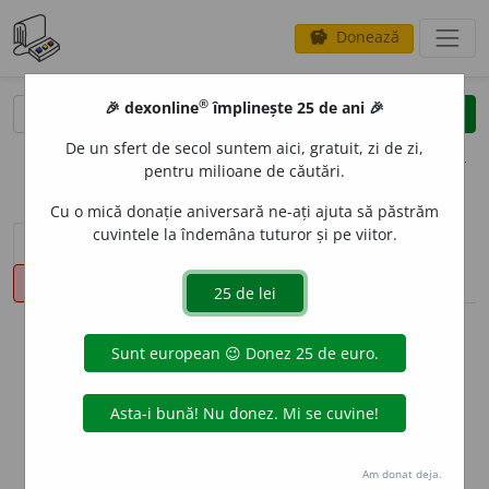
Donează
savings
®
®
🎉 dexonline
împlinește 25 de ani 🎉
caută
clear
search
De un sfert de secol suntem aici, gratuit, zi de zi,
opțiuni
pentru milioane de căutări.
Cu o mică donație aniversară ne-ați ajuta să păstrăm
cuvintele la îndemâna tuturor și pe viitor.
sinteza definițiilor (1)
definiții (9)
declinări
pronunție
(2)
volume_up
info
Aceste definiții sunt compilate de
echipa dexonline. Definițiile
originale se află pe fila
definiții
.
info
Puteți reordona filele pe pagina de
preferințe
.
Am donat deja.
ascunde