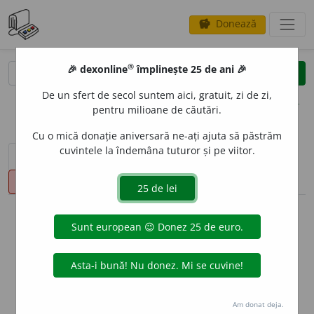
Donează
savings
®
®
🎉 dexonline
împlinește 25 de ani 🎉
caută
clear
search
De un sfert de secol suntem aici, gratuit, zi de zi,
opțiuni
pentru milioane de căutări.
Cu o mică donație aniversară ne-ați ajuta să păstrăm
cuvintele la îndemâna tuturor și pe viitor.
sinteza definițiilor (1)
definiții (7)
declinări
pronunție
(4)
volume_up
info
Aceste definiții sunt compilate de
echipa dexonline. Definițiile
originale se află pe fila
definiții
.
info
Puteți reordona filele pe pagina de
preferințe
.
Am donat deja.
ascunde