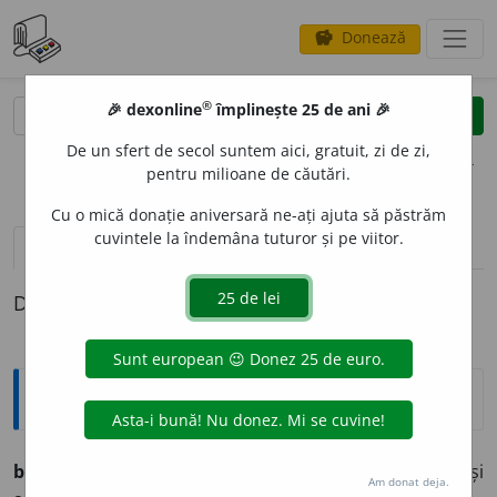
Donează
savings
®
®
🎉 dexonline
împlinește 25 de ani 🎉
caută
clear
search
De un sfert de secol suntem aici, gratuit, zi de zi,
opțiuni
pentru milioane de căutări.
Cu o mică donație aniversară ne-ați ajuta să păstrăm
cuvintele la îndemâna tuturor și pe viitor.
pronunție
(4)
volume_up
definiții (1)
Definiția cu ID-ul 1270783:
Explicative DEX
br
o
ccoli
s.m. (bot., ital.)
Legumă verde care are gust și
Am donat deja.