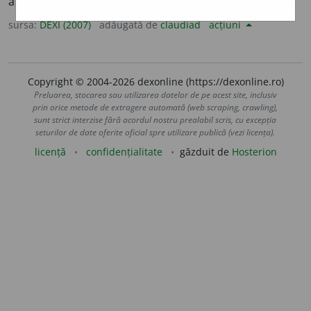
aspect de conopidă. • pl.
-i.
/<it.
broccoli,
pl. lui
broccolo.
sursa:
DEXI (2007)
adăugată de
claudiad
acțiuni
Copyright © 2004-2026 dexonline (https://dexonline.ro)
Preluarea, stocarea sau utilizarea datelor de pe acest site, inclusiv
prin orice metode de extragere automată (web scraping, crawling),
sunt strict interzise fără acordul nostru prealabil scris, cu excepția
seturilor de date oferite oficial spre utilizare publică (vezi licența).
licență
confidențialitate
găzduit de
Hosterion