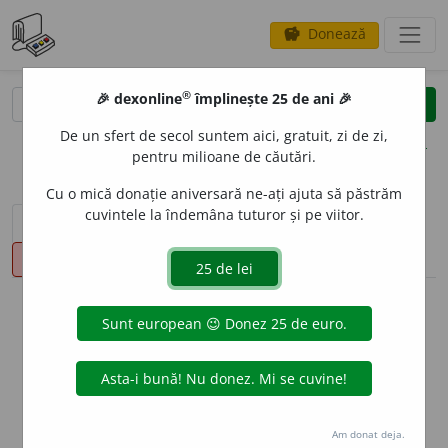
Donează
savings
®
®
🎉 dexonline
împlinește 25 de ani 🎉
caută
clear
search
De un sfert de secol suntem aici, gratuit, zi de zi,
opțiuni
pentru milioane de căutări.
Cu o mică donație aniversară ne-ați ajuta să păstrăm
cuvintele la îndemâna tuturor și pe viitor.
sinteza definițiilor (1)
definiții (13)
declinări
pronunție
(28)
volume_up
info
Aceste definiții sunt compilate de
echipa dexonline. Definițiile
originale se află pe fila
definiții
.
info
Puteți reordona filele pe pagina de
preferințe
.
Am donat deja.
ascunde