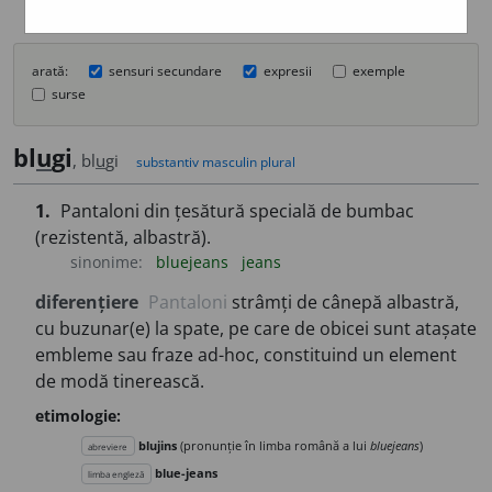
arată:
sensuri secundare
expresii
exemple
surse
bl
u
gi
, bl
u
gi
substantiv masculin plural
1.
Pantaloni din țesătură specială de bumbac
(rezistentă, albastră).
sinonime:
bluejeans
jeans
diferențiere
Pantaloni
strâmți de cânepă albastră,
cu buzunar(e) la spate, pe care de obicei sunt atașate
embleme sau fraze ad-hoc, constituind un element
de modă tinerească.
etimologie:
blujins
(pronunție în limba română a lui
bluejeans
)
abreviere
blue-jeans
limba engleză