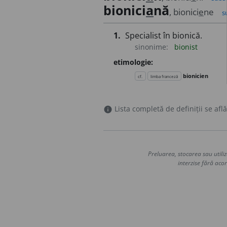
bionici
a
nă
, bionici
e
ne
s
1.
Specialist în bionică.
sinonime:
bionist
etimologie:
bionicien
cf.
limba franceză
Lista completă de definiții se află
info
Preluarea, stocarea sau utiliz
interzise fără acor