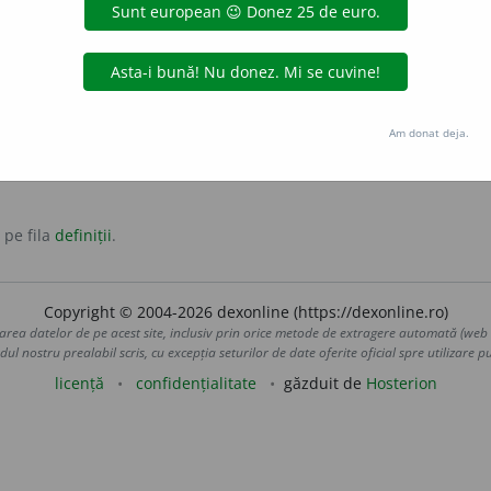
ubstantiv feminin
Am donat deja.
 pe fila
definiții
.
Copyright © 2004-2026 dexonline (https://dexonline.ro)
area datelor de pe acest site, inclusiv prin orice metode de extragere automată (web s
dul nostru prealabil scris, cu excepția seturilor de date oferite oficial spre utilizare pub
licență
confidențialitate
găzduit de
Hosterion