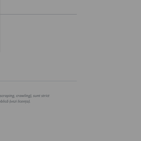
craping, crawling), sunt strict
lică (vezi licența).