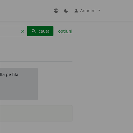
Anonim
language
dark_mode
person
caută
opțiuni
clear
search
lă pe fila