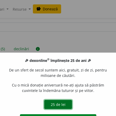
Donează
savings
ari
Resurse
 (5)
declinări
info
®
🎉 dexonline
împlinește 25 de ani 🎉
iniții sunt compilate de echipa dexonline. Definițiile originale se af
De un sfert de secol suntem aici, gratuit, zi de zi, pentru
 Puteți reordona filele pe pagina de
preferințe
.
milioane de căutări.
Cu o mică donație aniversară ne-ați ajuta să păstrăm
cuvintele la îndemâna tuturor și pe viitor.
presii
exemple
surse
tantiv masculin