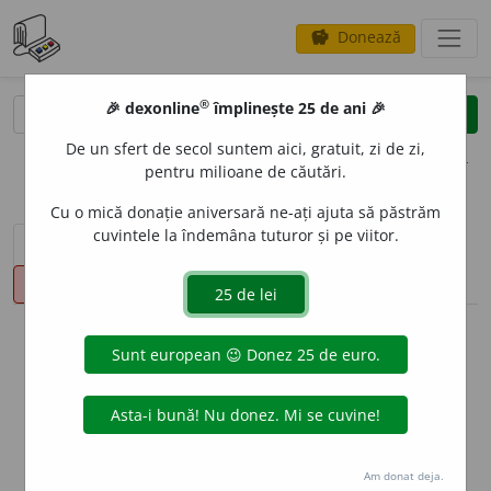
Donează
savings
®
®
🎉 dexonline
împlinește 25 de ani 🎉
caută
clear
search
De un sfert de secol suntem aici, gratuit, zi de zi,
opțiuni
pentru milioane de căutări.
Cu o mică donație aniversară ne-ați ajuta să păstrăm
cuvintele la îndemâna tuturor și pe viitor.
sinteza definițiilor (1)
definiții (16)
declinări
pronunție
(8)
volume_up
info
Aceste definiții sunt compilate de
echipa dexonline. Definițiile
originale se află pe fila
definiții
.
info
Puteți reordona filele pe pagina de
preferințe
.
Am donat deja.
ascunde