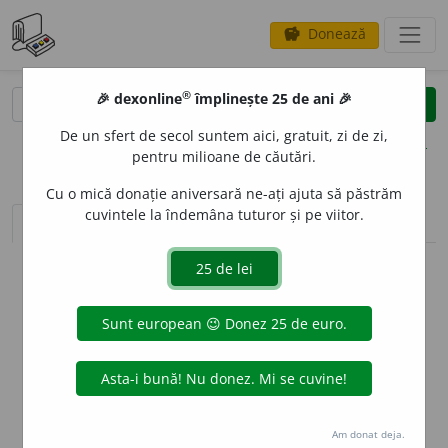
Donează
savings
®
®
🎉 dexonline
împlinește 25 de ani 🎉
caută
clear
search
De un sfert de secol suntem aici, gratuit, zi de zi,
opțiuni
pentru milioane de căutări.
Cu o mică donație aniversară ne-ați ajuta să păstrăm
cuvintele la îndemâna tuturor și pe viitor.
sinteza definițiilor (1)
definiții (16)
declinări
info
Aceste definiții sunt compilate de
echipa dexonline. Definițiile
originale se află pe fila
definiții
.
info
Puteți reordona filele pe pagina de
preferințe
.
ascunde
Am donat deja.