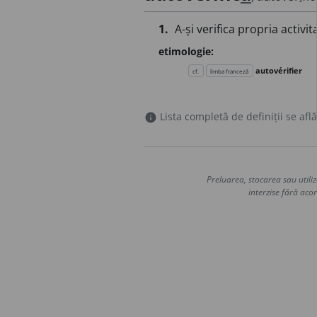
1.
A-și verifica propria activit
etimologie:
autovérifier
cf.
limba franceză
Lista completă de definiții se află
info
Preluarea, stocarea sau utiliz
interzise fără acor