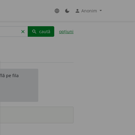
Anonim
language
dark_mode
person
caută
opțiuni
clear
search
lă pe fila