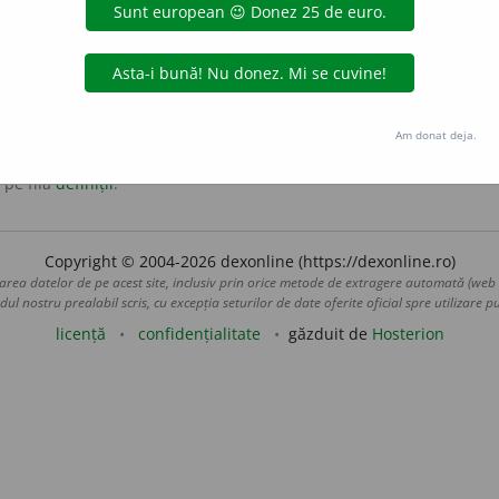
ate.
Am donat deja.
 pe fila
definiții
.
Copyright © 2004-2026 dexonline (https://dexonline.ro)
area datelor de pe acest site, inclusiv prin orice metode de extragere automată (web s
dul nostru prealabil scris, cu excepția seturilor de date oferite oficial spre utilizare pub
licență
confidențialitate
găzduit de
Hosterion