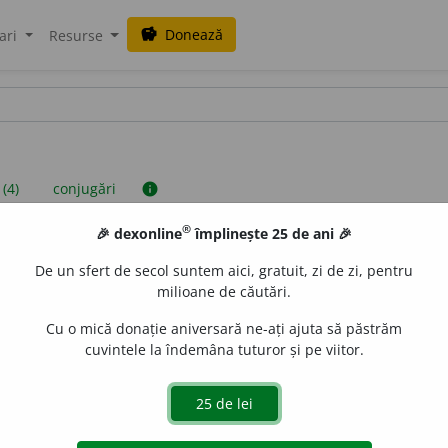
Donează
savings
ari
Resurse
 (4)
conjugări
info
®
🎉 dexonline
împlinește 25 de ani 🎉
iniții sunt compilate de echipa dexonline. Definițiile originale se af
De un sfert de secol suntem aici, gratuit, zi de zi, pentru
 Puteți reordona filele pe pagina de
preferințe
.
milioane de căutări.
Cu o mică donație aniversară ne-ați ajuta să păstrăm
cuvintele la îndemâna tuturor și pe viitor.
presii
exemple
surse
verb