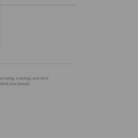
craping, crawling), sunt strict
lică (vezi licența).