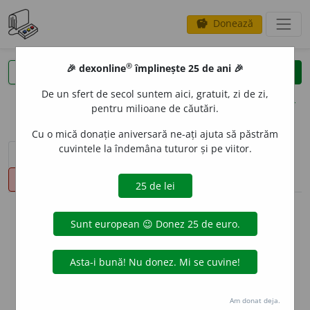
Donează
savings
®
®
🎉 dexonline
împlinește 25 de ani 🎉
caută
clear
search
De un sfert de secol suntem aici, gratuit, zi de zi,
opțiuni
pentru milioane de căutări.
Cu o mică donație aniversară ne-ați ajuta să păstrăm
cuvintele la îndemâna tuturor și pe viitor.
sinteza definițiilor (1)
definiții (14)
declinări
pronunție
(2)
volume_up
info
Aceste definiții sunt compilate de
echipa dexonline. Definițiile
originale se află pe fila
definiții
.
info
Puteți reordona filele pe pagina de
preferințe
.
Am donat deja.
ascunde