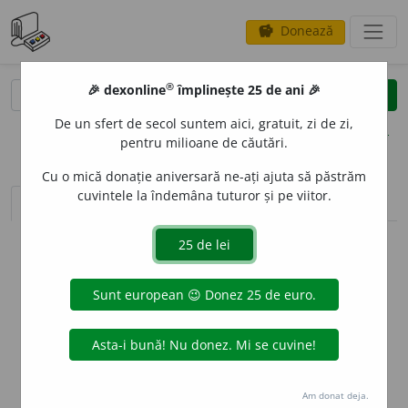
Donează
savings
®
®
🎉 dexonline
împlinește 25 de ani 🎉
caută
clear
search
De un sfert de secol suntem aici, gratuit, zi de zi,
opțiuni
pentru milioane de căutări.
Cu o mică donație aniversară ne-ați ajuta să păstrăm
cuvintele la îndemâna tuturor și pe viitor.
sinteza definițiilor (1)
definiții (9)
declinări
info
Aceste definiții sunt compilate de
echipa dexonline. Definițiile
originale se află pe fila
definiții
.
info
Puteți reordona filele pe pagina de
preferințe
.
ascunde
Am donat deja.