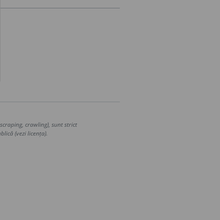
craping, crawling), sunt strict
lică (vezi licența).