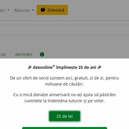
Donează
savings
ari
Resurse
 (2)
declinări
info
®
🎉 dexonline
împlinește 25 de ani 🎉
iniții sunt compilate de echipa dexonline. Definițiile originale se af
De un sfert de secol suntem aici, gratuit, zi de zi, pentru
 Puteți reordona filele pe pagina de
preferințe
.
milioane de căutări.
Cu o mică donație aniversară ne-ați ajuta să păstrăm
cuvintele la îndemâna tuturor și pe viitor.
presii
exemple
surse
eminin