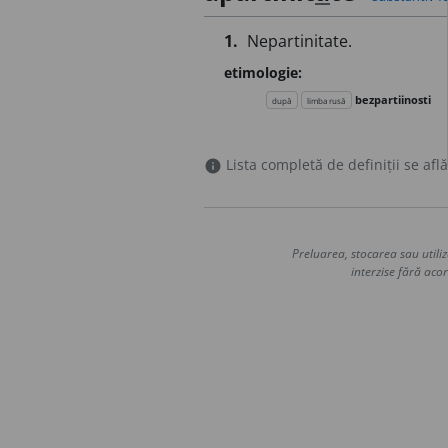
1.
Nepartinitate.
etimologie:
bezpartiinosti
după
limba rusă
Lista completă de definiții se află
info
Preluarea, stocarea sau utiliz
interzise fără acor