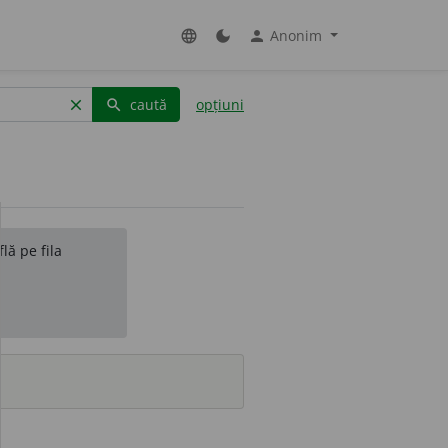
Anonim
language
dark_mode
person
caută
opțiuni
clear
search
lă pe fila