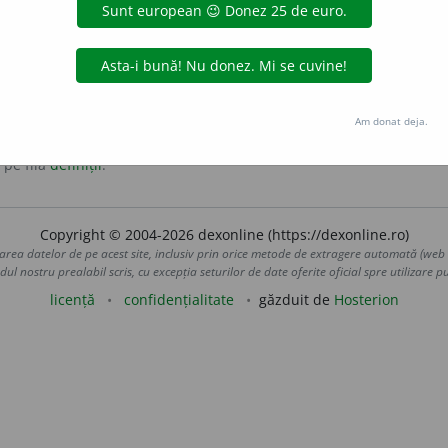
Am donat deja.
 pe fila
definiții
.
Copyright © 2004-2026 dexonline (https://dexonline.ro)
area datelor de pe acest site, inclusiv prin orice metode de extragere automată (web s
dul nostru prealabil scris, cu excepția seturilor de date oferite oficial spre utilizare pub
licență
confidențialitate
găzduit de
Hosterion