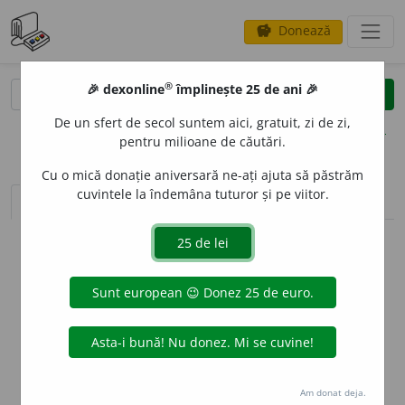
Donează
savings
®
®
🎉 dexonline
împlinește 25 de ani 🎉
caută
clear
search
De un sfert de secol suntem aici, gratuit, zi de zi,
opțiuni
pentru milioane de căutări.
Cu o mică donație aniversară ne-ați ajuta să păstrăm
cuvintele la îndemâna tuturor și pe viitor.
sinteza definițiilor (1)
definiții (8)
declinări
info
Aceste definiții sunt compilate de
echipa dexonline. Definițiile
originale se află pe fila
definiții
.
info
Puteți reordona filele pe pagina de
preferințe
.
ascunde
Am donat deja.