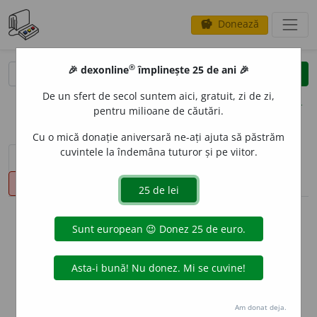
Donează
savings
®
®
🎉 dexonline
împlinește 25 de ani 🎉
caută
clear
search
De un sfert de secol suntem aici, gratuit, zi de zi,
opțiuni
pentru milioane de căutări.
Cu o mică donație aniversară ne-ați ajuta să păstrăm
cuvintele la îndemâna tuturor și pe viitor.
sinteza definițiilor (1)
definiții (5)
declinări
pronunție
(3)
volume_up
info
Aceste definiții sunt compilate de
echipa dexonline. Definițiile
originale se află pe fila
definiții
.
info
Puteți reordona filele pe pagina de
preferințe
.
Am donat deja.
ascunde