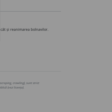
cât și reanimarea bolnavilor.
craping, crawling), sunt strict
lică (vezi licența).