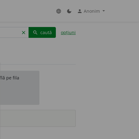
Anonim
language
dark_mode
person
caută
opțiuni
clear
search
lă pe fila