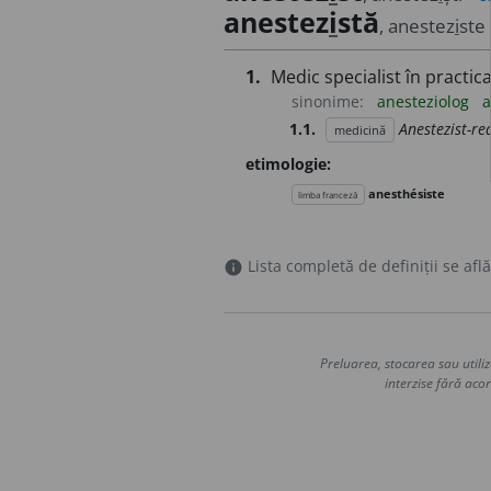
anestez
i
stă
, anestez
i
ste
1.
Medic specialist în practica
sinonime:
anesteziolog
a
1.1.
Anestezist-r
medicină
etimologie:
anesthésiste
limba franceză
Lista completă de definiții se află
info
Preluarea, stocarea sau utiliz
interzise fără acor