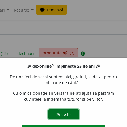
Donează
savings
ari
Resurse
pronunție
(3)
volume_up
 (12)
declinări
info
®
🎉 dexonline
împlinește 25 de ani 🎉
iniții sunt compilate de echipa dexonline. Definițiile originale se af
De un sfert de secol suntem aici, gratuit, zi de zi, pentru
 Puteți reordona filele pe pagina de
preferințe
.
milioane de căutări.
Cu o mică donație aniversară ne-ați ajuta să păstrăm
cuvintele la îndemâna tuturor și pe viitor.
presii
exemple
surse
ubstantiv masculin