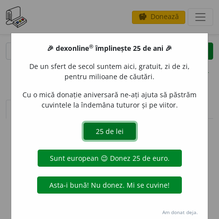
Donează
savings
®
®
🎉 dexonline
împlinește 25 de ani 🎉
caută
clear
search
De un sfert de secol suntem aici, gratuit, zi de zi,
opțiuni
pentru milioane de căutări.
Cu o mică donație aniversară ne-ați ajuta să păstrăm
cuvintele la îndemâna tuturor și pe viitor.
sinteza definițiilor (1)
definiții (12)
declinări
info
Aceste definiții sunt compilate de
echipa dexonline. Definițiile
originale se află pe fila
definiții
.
info
Puteți reordona filele pe pagina de
preferințe
.
ascunde
Am donat deja.