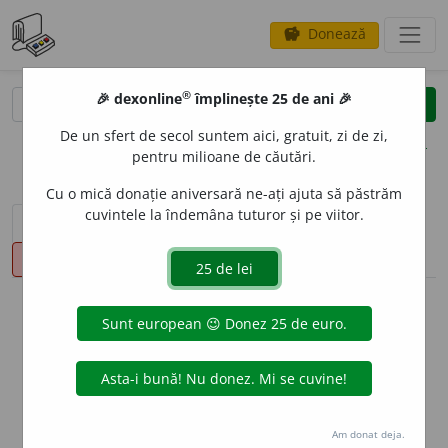
Donează
savings
®
®
🎉 dexonline
împlinește 25 de ani 🎉
caută
clear
search
De un sfert de secol suntem aici, gratuit, zi de zi,
opțiuni
pentru milioane de căutări.
Cu o mică donație aniversară ne-ați ajuta să păstrăm
cuvintele la îndemâna tuturor și pe viitor.
sinteza definițiilor (1)
definiții (11)
declinări
pronunție
(3)
volume_up
info
Aceste definiții sunt compilate de
echipa dexonline. Definițiile
originale se află pe fila
definiții
.
info
Puteți reordona filele pe pagina de
preferințe
.
Am donat deja.
ascunde