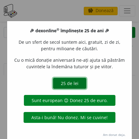
Donează
savings
®
®
🎉 dexonline
împlinește 25 de ani 🎉
caută
clear
search
De un sfert de secol suntem aici, gratuit, zi de zi,
opțiuni
pentru milioane de căutări.
Cu o mică donație aniversară ne-ați ajuta să păstrăm
cuvintele la îndemâna tuturor și pe viitor.
sinteza definițiilor (1)
definiții (5)
declinări
info
Aceste definiții sunt compilate de
echipa dexonline. Definițiile
originale se află pe fila
definiții
.
info
Puteți reordona filele pe pagina de
preferințe
.
ascunde
Am donat deja.